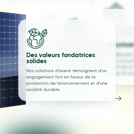
Un service 
disponible
Des garanties sécurisa
Une hotline est
permanence po
Des valeurs fondatrices
Nos panneaux solaires disposent
demandes et n
solides
d’une garantie de 25 ans, nos p
respectueuse d
à chaleur sont garanties 5 ans et
Nos solutions d’avenir témoignent d’un
cuves de nos chauffe-eaux 10 ans
engagement fort en faveur de la
protection de l’environnement et d’une
société durable.
nos produits sont de fabrication
éenne et présentent un haut
u de performance énergétique.