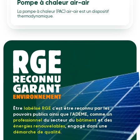
Pompe à chaleur air-air
La pompe à chaleur (PAC) air-air est un dispositif
thermodynamique.
Être
labélisé RGE
c'est être reconnu par les
pouvoirs publics ainsi que l'ADEME, comme un
professionnel
du secteur du
bâtiment
et des
énergies renouvelables
, engagé dans une
démarche de qualité
.