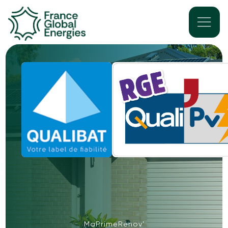
MaPrimeRénov’