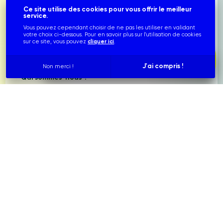
Ce site utilise des cookies pour vous offrir le meilleur
service.
Vous pouvez cependant choisir de ne pas les utiliser en validant
votre choix ci-dessous. Pour en savoir plus sur l'utilisation de cookies
info@franceglobalenergies.fr
sur ce site, vous pouvez
cliquer ici
.
contact@franceglobalenergies.fr
service.technique@franceglobalenergies.fr
Simulez votre installation photovoltaïque
J'ai compris !
Non merci !
Qui sommes-nous ?
Nous connaître
Notre équipe
Nos réalisations
Nos partenariats
France Global Energies © 2022-2026
. Tous droits
réservés. Site conçu par
.
Mentions légales
Protection des données
Utilisations des cookies
Plan du site