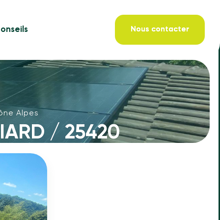
onseils
Nous contacter
ône Alpes
IARD / 25420