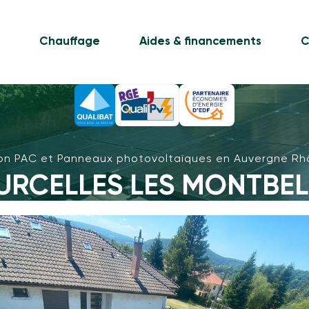
e
Chauffage
Aides & financements
C
tion PAC et Panneaux photovoltaïques en Auvergne Rh
URCELLES LES MONTBEL