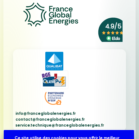
info@franceglobalenergies.fr
contact@franceglobalenergies.fr
service.technique@franceglobalenergies.fr
Qui sommes-nous ?
Ce site utilise des cookies pour vous offrir le meilleur