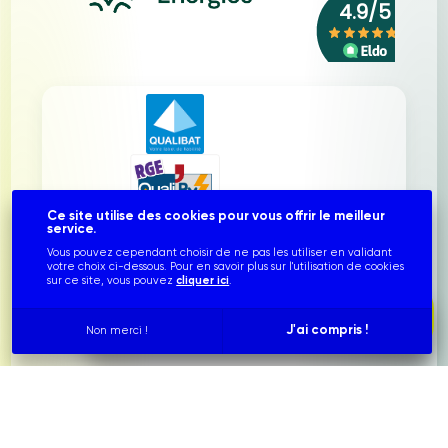
Ce site utilise des cookies pour vous offrir le meilleur
service.
Vous pouvez cependant choisir de ne pas les utiliser en validant
votre choix ci-dessous. Pour en savoir plus sur l'utilisation de cookies
sur ce site, vous pouvez
cliquer ici
.
info@franceglobalenergies.fr
contact@franceglobalenergies.fr
Simulez votre installation photovoltaïque
J'ai compris !
Non merci !
service.technique@franceglobalenergies.fr
Qui sommes-nous ?
Nous connaître
Notre équipe
Nos réalisations