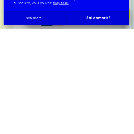
sur ce site, vous pouvez
cliquer ici
.
Simulez votre installation photovoltaïque
J'ai compris !
Non merci !
info@franceglobalenergies.fr
contact@franceglobalenergies.fr
service.technique@franceglobalenergies.fr
Qui sommes-nous ?
Nous connaître
Notre équipe
Nos réalisations
Nos partenariats
France Global Energies © 2022-2026
. Tous droits
réservés. Site conçu par
.