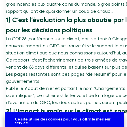
gros incendies aux quatre coins du monde. 6 gros points 
rapport qui ont de quoi donner un coup de chaud…
1) C’est l’évaluation la plus aboutie par 
pour les décisions politiques
La COP26 (conférence sur le climat) doit se tenir à Glas
nouveau rapport du GIEC se trouve être le support le plus 
situation climatique que nous connaissons aujourd’hui, a
Ce rapport, c’est l’acheminement de trois années de trav
venant de 66 pays différents, et qui se basent sur plus de
Les pages restantes sont des pages “de résumé” pour les
gouvernements.
Publié le 9 août dernier et portant le nom “Changements 
scientifiques”, ce fichier est le 1er volet de la trilogie de
d’évaluation du GIEC, les deux autres parties seront pub
2) L’impact humain sur le climat est san
Ce site utilise des cookies pour vous offrir le meilleur
causes de la situation d’aujourd’hui
service.