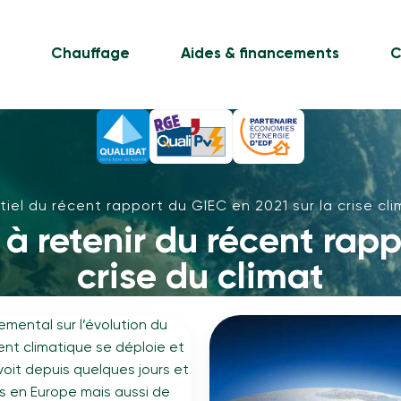
e
Chauffage
Aides & financements
C
tiel du récent rapport du GIEC en 2021 sur la crise cl
 à retenir du récent rap
crise du climat
emental sur l’évolution du
ent climatique se déploie et
e voit depuis quelques jours et
 en Europe mais aussi de