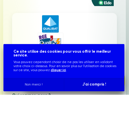
Ce site utilise des cookies pour vous offrir le meilleur
service.
Vous pouvez cependant choisir de ne pas les utiliser en validant
votre choix ci-dessous. Pour en savoir plus sur l'utilisation de cookies
sur ce site, vous pouvez
cliquer ici
.
info@franceglobalenergies.fr
contact@franceglobalenergies.fr
Simulez votre installation photovoltaïque
service.technique@franceglobalenergies.fr
J'ai compris !
Non merci !
Qui sommes-nous ?
Nous connaître
Notre équipe
Nos réalisations
Nos partenariats