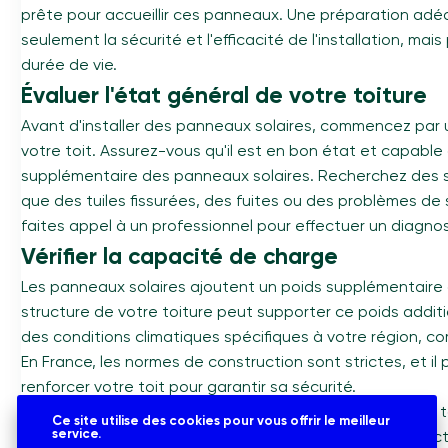
prête pour accueillir ces panneaux. Une préparation adé
seulement la sécurité et l'efficacité de l'installation, ma
durée de vie.
Évaluer l'état général de votre toiture
Avant d'installer des panneaux solaires, commencez par
votre toit. Assurez-vous qu'il est en bon état et capable
supplémentaire des panneaux solaires. Recherchez des
que des tuiles fissurées, des fuites ou des problèmes de s
faites appel à un professionnel pour effectuer un diagno
Vérifier la capacité de charge
Les panneaux solaires ajoutent un poids supplémentaire à v
structure de votre toiture peut supporter ce poids addi
des conditions climatiques spécifiques à votre région, co
En France, les normes de construction sont strictes, et il
renforcer votre toit pour garantir sa sécurité.
Comment optimiser l'orientation et l'inclinaison de votre t
Ce site utilise des cookies pour vous offrir le meilleur
service.
L'orientation et l'inclinaison de votre toiture sont des fa