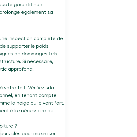
quate garantit non
is prolonge également sa
 une inspection complète de
 de supporter le poids
 signes de dommages tels
tructure. Si nécessaire,
stic approfondi.
otre toit. Vérifiez si la
tionnel, en tenant compte
mme la neige ou le vent fort.
 peut être nécessaire de
oiture ?
cteurs clés pour maximiser